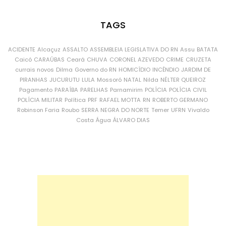
TAGS
ACIDENTE
Alcaçuz
ASSALTO
ASSEMBLEIA LEGISLATIVA DO RN
Assu
BATATA
Caicó
CARAÚBAS
Ceará
CHUVA
CORONEL AZEVEDO
CRIME
CRUZETA
currais novos
Dilma
Governo do RN
HOMICÍDIO
INCÊNDIO
JARDIM DE
PIRANHAS
JUCURUTU
LULA
Mossoró
NATAL
Nilda
NÉLTER QUEIROZ
Pagamento
PARAÍBA
PARELHAS
Parnamirim
POLÍCIA
POLÍCIA CIVIL
POLÍCIA MILITAR
Política
PRF
RAFAEL MOTTA
RN
ROBERTO GERMANO
Robinson Faria
Roubo
SERRA NEGRA DO NORTE
Temer
UFRN
Vivaldo
Costa
Água
ÁLVARO DIAS