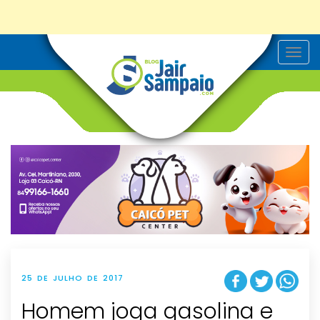
T
o
g
g
l
e
n
a
v
i
g
a
t
i
o
n
25 DE JULHO DE 2017
Homem joga gasolina e