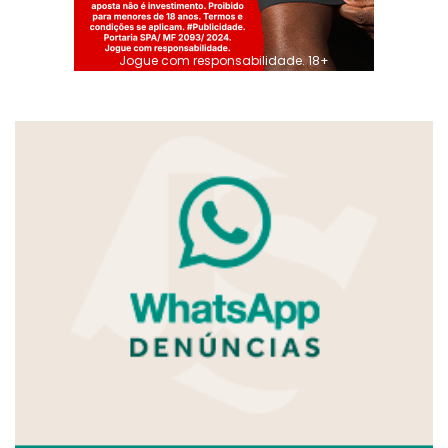
Jogue com responsabilidade. 18+