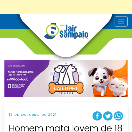
T
o
g
g
l
e
n
a
v
i
g
a
t
i
o
n
12 DE OUTUBRO DE 2021
Homem mata jovem de 18