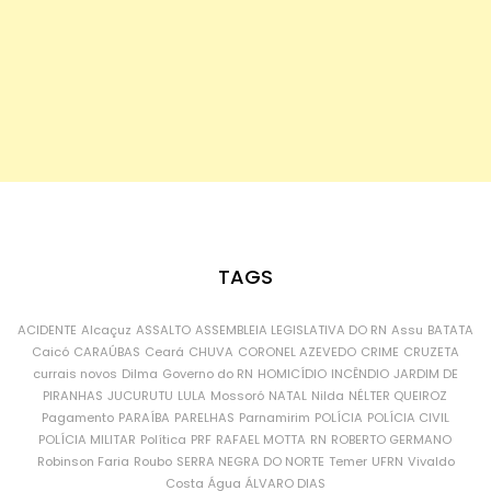
TAGS
ACIDENTE
Alcaçuz
ASSALTO
ASSEMBLEIA LEGISLATIVA DO RN
Assu
BATATA
Caicó
CARAÚBAS
Ceará
CHUVA
CORONEL AZEVEDO
CRIME
CRUZETA
currais novos
Dilma
Governo do RN
HOMICÍDIO
INCÊNDIO
JARDIM DE
PIRANHAS
JUCURUTU
LULA
Mossoró
NATAL
Nilda
NÉLTER QUEIROZ
Pagamento
PARAÍBA
PARELHAS
Parnamirim
POLÍCIA
POLÍCIA CIVIL
POLÍCIA MILITAR
Política
PRF
RAFAEL MOTTA
RN
ROBERTO GERMANO
Robinson Faria
Roubo
SERRA NEGRA DO NORTE
Temer
UFRN
Vivaldo
Costa
Água
ÁLVARO DIAS