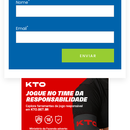
*
Nome
*
Email
ENVIAR