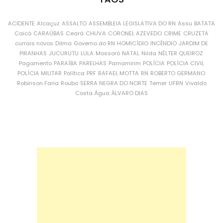
ACIDENTE
Alcaçuz
ASSALTO
ASSEMBLEIA LEGISLATIVA DO RN
Assu
BATATA
Caicó
CARAÚBAS
Ceará
CHUVA
CORONEL AZEVEDO
CRIME
CRUZETA
currais novos
Dilma
Governo do RN
HOMICÍDIO
INCÊNDIO
JARDIM DE
PIRANHAS
JUCURUTU
LULA
Mossoró
NATAL
Nilda
NÉLTER QUEIROZ
Pagamento
PARAÍBA
PARELHAS
Parnamirim
POLÍCIA
POLÍCIA CIVIL
POLÍCIA MILITAR
Política
PRF
RAFAEL MOTTA
RN
ROBERTO GERMANO
Robinson Faria
Roubo
SERRA NEGRA DO NORTE
Temer
UFRN
Vivaldo
Costa
Água
ÁLVARO DIAS