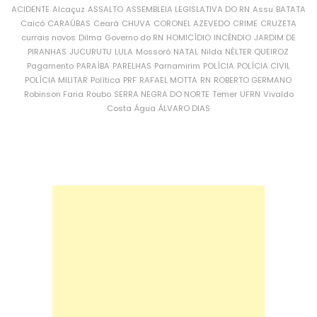
ACIDENTE
Alcaçuz
ASSALTO
ASSEMBLEIA LEGISLATIVA DO RN
Assu
BATATA
Caicó
CARAÚBAS
Ceará
CHUVA
CORONEL AZEVEDO
CRIME
CRUZETA
currais novos
Dilma
Governo do RN
HOMICÍDIO
INCÊNDIO
JARDIM DE
PIRANHAS
JUCURUTU
LULA
Mossoró
NATAL
Nilda
NÉLTER QUEIROZ
Pagamento
PARAÍBA
PARELHAS
Parnamirim
POLÍCIA
POLÍCIA CIVIL
POLÍCIA MILITAR
Política
PRF
RAFAEL MOTTA
RN
ROBERTO GERMANO
Robinson Faria
Roubo
SERRA NEGRA DO NORTE
Temer
UFRN
Vivaldo
Costa
Água
ÁLVARO DIAS