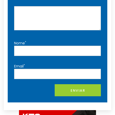
*
Nome
*
Email
ENVIAR