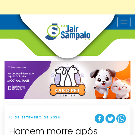
T
o
g
g
l
e
n
a
v
i
g
a
t
i
o
n
16 DE SETEMBRO DE 2024
Homem morre após