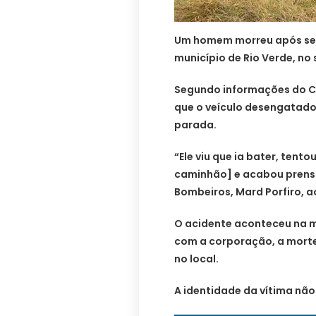
Um homem morreu após ser
município de Rio Verde, no
Segundo informações do Co
que o veículo desengatado
parada.
“Ele viu que ia bater, tent
caminhão] e acabou prensa
Bombeiros, Mard Porfiro, ao
O acidente aconteceu na m
com a corporação, a morte
no local.
A identidade da vítima não 