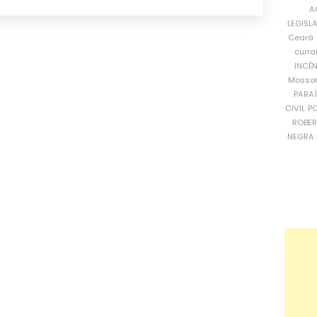
A
LEGISL
Ceará
curra
INCÊ
Mosso
PARA
CIVIL
PO
ROBE
NEGRA 