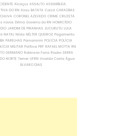
CIDENTE
Alcaçuz
ASSALTO
ASSEMBLEIA
ATIVA DO RN
Assu
BATATA
Caicó
CARAÚBAS
CHUVA
CORONEL AZEVEDO
CRIME
CRUZETA
is novos
Dilma
Governo do RN
HOMICÍDIO
NDIO
JARDIM DE PIRANHAS
JUCURUTU
LULA
ró
NATAL
Nilda
NÉLTER QUEIROZ
Pagamento
ÍBA
PARELHAS
Parnamirim
POLÍCIA
POLÍCIA
LÍCIA MILITAR
Política
PRF
RAFAEL MOTTA
RN
RTO GERMANO
Robinson Faria
Roubo
SERRA
DO NORTE
Temer
UFRN
Vivaldo Costa
Água
ÁLVARO DIAS