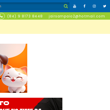
(84) 9 8173 8448
jairsampaio2@hotmail.com