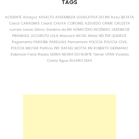
TAGS
ACIDENTE
Alcaçuz
ASSALTO
ASSEMBLEIA LEGISLATIVA DO RN
Assu
BATATA
Caicó
CARAÚBAS
Ceará
CHUVA
CORONEL AZEVEDO
CRIME
CRUZETA
currais novos
Dilma
Governo do RN
HOMICÍDIO
INCÊNDIO
JARDIM DE
PIRANHAS
JUCURUTU
LULA
Mossoró
NATAL
Nilda
NÉLTER QUEIROZ
Pagamento
PARAÍBA
PARELHAS
Parnamirim
POLÍCIA
POLÍCIA CIVIL
POLÍCIA MILITAR
Política
PRF
RAFAEL MOTTA
RN
ROBERTO GERMANO
Robinson Faria
Roubo
SERRA NEGRA DO NORTE
Temer
UFRN
Vivaldo
Costa
Água
ÁLVARO DIAS