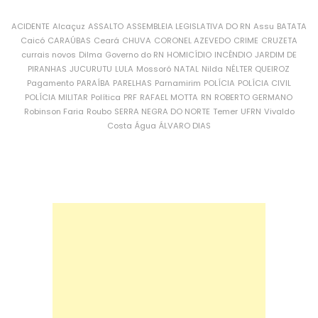
ACIDENTE
Alcaçuz
ASSALTO
ASSEMBLEIA LEGISLATIVA DO RN
Assu
BATATA
Caicó
CARAÚBAS
Ceará
CHUVA
CORONEL AZEVEDO
CRIME
CRUZETA
currais novos
Dilma
Governo do RN
HOMICÍDIO
INCÊNDIO
JARDIM DE
PIRANHAS
JUCURUTU
LULA
Mossoró
NATAL
Nilda
NÉLTER QUEIROZ
Pagamento
PARAÍBA
PARELHAS
Parnamirim
POLÍCIA
POLÍCIA CIVIL
POLÍCIA MILITAR
Política
PRF
RAFAEL MOTTA
RN
ROBERTO GERMANO
Robinson Faria
Roubo
SERRA NEGRA DO NORTE
Temer
UFRN
Vivaldo
Costa
Água
ÁLVARO DIAS