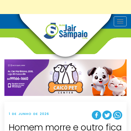
T
o
g
g
l
e
n
a
v
i
g
a
t
i
o
n
1 DE JUNHO DE 2026
Homem morre e outro fica