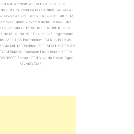
CIDENTE
Alcaçuz
ASSALTO
ASSEMBLEIA
ATIVA DO RN
Assu
BATATA
Caicó
CARAÚBAS
CHUVA
CORONEL AZEVEDO
CRIME
CRUZETA
is novos
Dilma
Governo do RN
HOMICÍDIO
NDIO
JARDIM DE PIRANHAS
JUCURUTU
LULA
ró
NATAL
Nilda
NÉLTER QUEIROZ
Pagamento
ÍBA
PARELHAS
Parnamirim
POLÍCIA
POLÍCIA
LÍCIA MILITAR
Política
PRF
RAFAEL MOTTA
RN
RTO GERMANO
Robinson Faria
Roubo
SERRA
DO NORTE
Temer
UFRN
Vivaldo Costa
Água
ÁLVARO DIAS