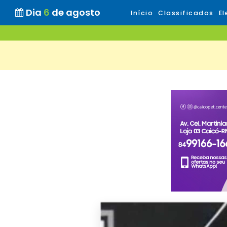
Dia
6
de agosto
Início
Classificados
El