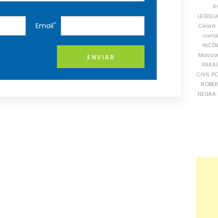
A
LEGISL
*
Email
Ceará
curra
INCÊ
Mosso
ENVIAR
PARA
CIVIL
PO
ROBE
NEGRA 