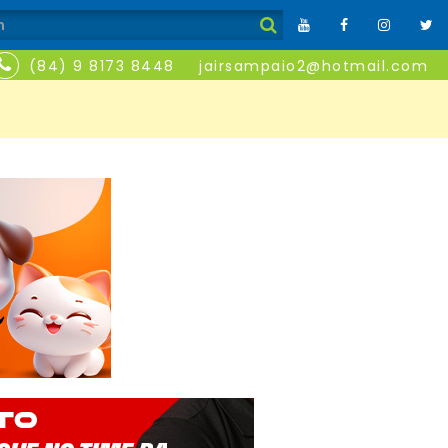
(84) 9 8173 8448
jairsampaio2@hotmail.com