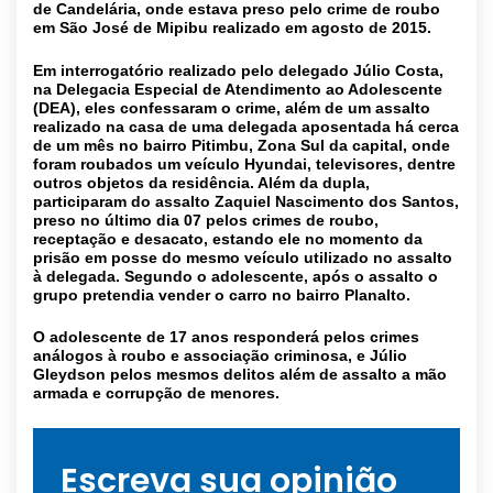
de Candelária, onde estava preso pelo crime de roubo
em São José de Mipibu realizado em agosto de 2015.
Em interrogatório realizado pelo delegado Júlio Costa,
na Delegacia Especial de Atendimento ao Adolescente
(DEA), eles confessaram o crime, além de um assalto
realizado na casa de uma delegada aposentada há cerca
de um mês no bairro Pitimbu, Zona Sul da capital, onde
foram roubados um veículo Hyundai, televisores, dentre
outros objetos da residência. Além da dupla,
participaram do assalto Zaquiel Nascimento dos Santos,
preso no último dia 07 pelos crimes de roubo,
receptação e desacato, estando ele no momento da
prisão em posse do mesmo veículo utilizado no assalto
à delegada. Segundo o adolescente, após o assalto o
grupo pretendia vender o carro no bairro Planalto.
O adolescente de 17 anos responderá pelos crimes
análogos à roubo e associação criminosa, e Júlio
Gleydson pelos mesmos delitos além de assalto a mão
armada e corrupção de menores.
Escreva sua opinião