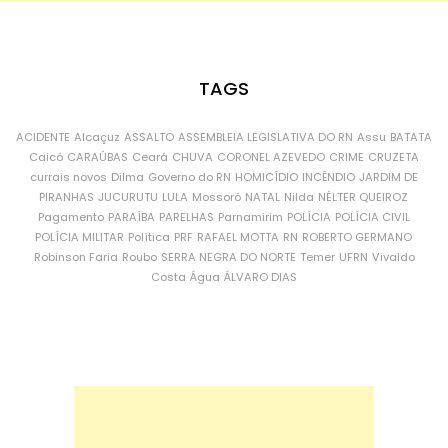
TAGS
ACIDENTE
Alcaçuz
ASSALTO
ASSEMBLEIA LEGISLATIVA DO RN
Assu
BATATA
Caicó
CARAÚBAS
Ceará
CHUVA
CORONEL AZEVEDO
CRIME
CRUZETA
currais novos
Dilma
Governo do RN
HOMICÍDIO
INCÊNDIO
JARDIM DE
PIRANHAS
JUCURUTU
LULA
Mossoró
NATAL
Nilda
NÉLTER QUEIROZ
Pagamento
PARAÍBA
PARELHAS
Parnamirim
POLÍCIA
POLÍCIA CIVIL
POLÍCIA MILITAR
Política
PRF
RAFAEL MOTTA
RN
ROBERTO GERMANO
Robinson Faria
Roubo
SERRA NEGRA DO NORTE
Temer
UFRN
Vivaldo
Costa
Água
ÁLVARO DIAS