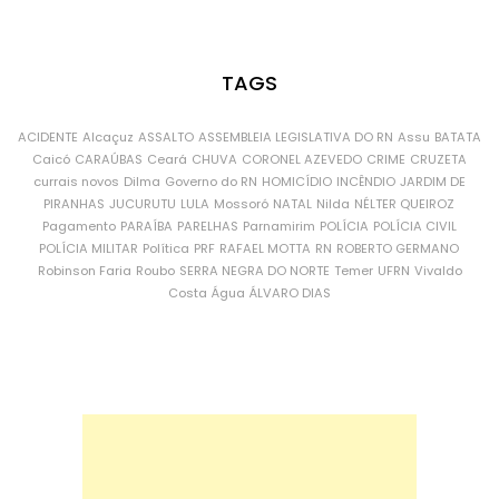
TAGS
ACIDENTE
Alcaçuz
ASSALTO
ASSEMBLEIA LEGISLATIVA DO RN
Assu
BATATA
Caicó
CARAÚBAS
Ceará
CHUVA
CORONEL AZEVEDO
CRIME
CRUZETA
currais novos
Dilma
Governo do RN
HOMICÍDIO
INCÊNDIO
JARDIM DE
PIRANHAS
JUCURUTU
LULA
Mossoró
NATAL
Nilda
NÉLTER QUEIROZ
Pagamento
PARAÍBA
PARELHAS
Parnamirim
POLÍCIA
POLÍCIA CIVIL
POLÍCIA MILITAR
Política
PRF
RAFAEL MOTTA
RN
ROBERTO GERMANO
Robinson Faria
Roubo
SERRA NEGRA DO NORTE
Temer
UFRN
Vivaldo
Costa
Água
ÁLVARO DIAS