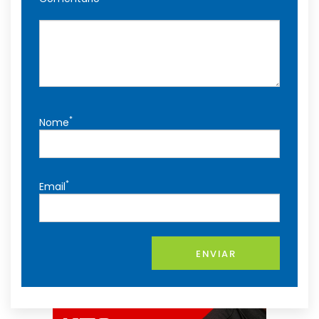
*
Nome
*
Email
ENVIAR