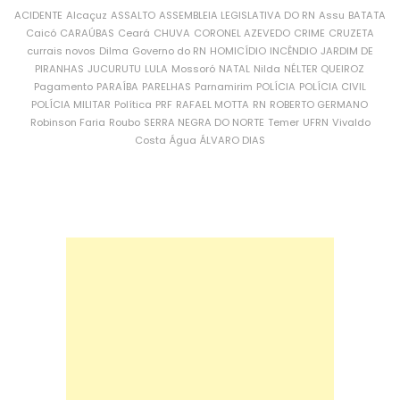
ACIDENTE
Alcaçuz
ASSALTO
ASSEMBLEIA LEGISLATIVA DO RN
Assu
BATATA
Caicó
CARAÚBAS
Ceará
CHUVA
CORONEL AZEVEDO
CRIME
CRUZETA
currais novos
Dilma
Governo do RN
HOMICÍDIO
INCÊNDIO
JARDIM DE
PIRANHAS
JUCURUTU
LULA
Mossoró
NATAL
Nilda
NÉLTER QUEIROZ
Pagamento
PARAÍBA
PARELHAS
Parnamirim
POLÍCIA
POLÍCIA CIVIL
POLÍCIA MILITAR
Política
PRF
RAFAEL MOTTA
RN
ROBERTO GERMANO
Robinson Faria
Roubo
SERRA NEGRA DO NORTE
Temer
UFRN
Vivaldo
Costa
Água
ÁLVARO DIAS