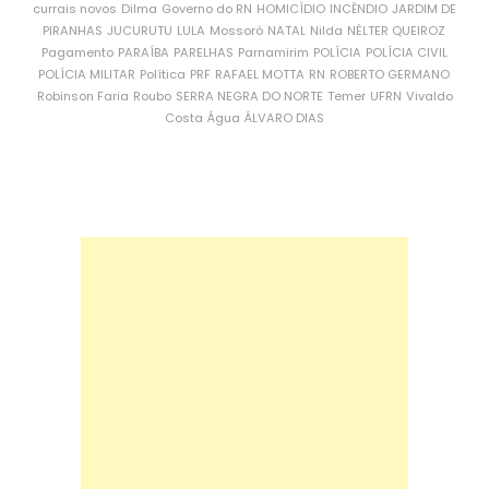
currais novos
Dilma
Governo do RN
HOMICÍDIO
INCÊNDIO
JARDIM DE
PIRANHAS
JUCURUTU
LULA
Mossoró
NATAL
Nilda
NÉLTER QUEIROZ
Pagamento
PARAÍBA
PARELHAS
Parnamirim
POLÍCIA
POLÍCIA CIVIL
POLÍCIA MILITAR
Política
PRF
RAFAEL MOTTA
RN
ROBERTO GERMANO
Robinson Faria
Roubo
SERRA NEGRA DO NORTE
Temer
UFRN
Vivaldo
Costa
Água
ÁLVARO DIAS