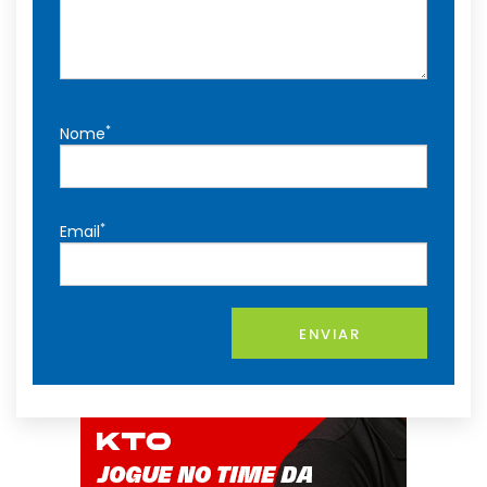
*
Nome
*
Email
ENVIAR