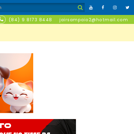
(84) 9 8173 8448
jairsampaio2@hotmail.com