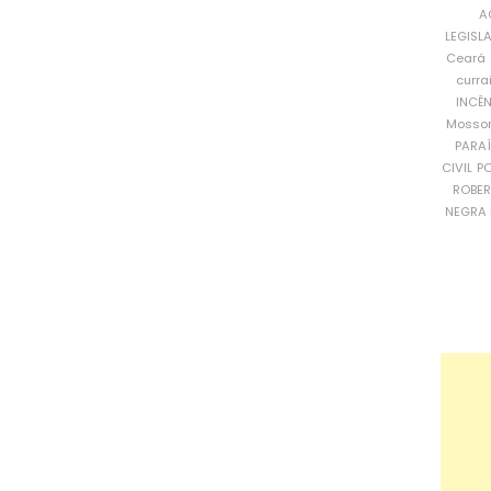
A
LEGISL
Ceará
curra
INCÊ
Mosso
PARA
CIVIL
PO
ROBE
NEGRA 