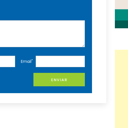
*
Email
ENVIAR