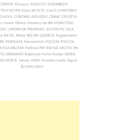
CIDENTE
Alcaçuz
ASSALTO
ASSEMBLEIA
ATIVA DO RN
Assu
BATATA
Caicó
CARAÚBAS
CHUVA
CORONEL AZEVEDO
CRIME
CRUZETA
is novos
Dilma
Governo do RN
HOMICÍDIO
NDIO
JARDIM DE PIRANHAS
JUCURUTU
LULA
ró
NATAL
Nilda
NÉLTER QUEIROZ
Pagamento
ÍBA
PARELHAS
Parnamirim
POLÍCIA
POLÍCIA
LÍCIA MILITAR
Política
PRF
RAFAEL MOTTA
RN
RTO GERMANO
Robinson Faria
Roubo
SERRA
DO NORTE
Temer
UFRN
Vivaldo Costa
Água
ÁLVARO DIAS