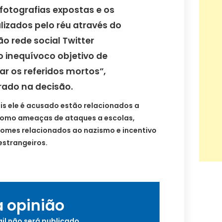
fotografias expostas e os
lizados pelo réu através do
ão rede social Twitter
inequívoco objetivo de
jar os referidos mortos”,
rado na decisão.
is ele é acusado estão relacionados a
como ameaças de ataques a escolas,
nomes relacionados ao nazismo e incentivo
estrangeiros.
a opinião
il não será publicado.