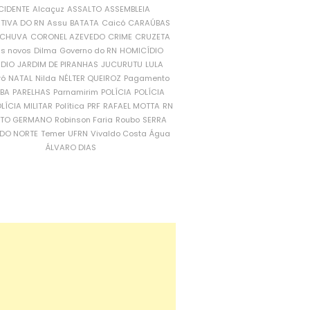
CIDENTE
Alcaçuz
ASSALTO
ASSEMBLEIA
ATIVA DO RN
Assu
BATATA
Caicó
CARAÚBAS
CHUVA
CORONEL AZEVEDO
CRIME
CRUZETA
is novos
Dilma
Governo do RN
HOMICÍDIO
NDIO
JARDIM DE PIRANHAS
JUCURUTU
LULA
ró
NATAL
Nilda
NÉLTER QUEIROZ
Pagamento
ÍBA
PARELHAS
Parnamirim
POLÍCIA
POLÍCIA
LÍCIA MILITAR
Política
PRF
RAFAEL MOTTA
RN
RTO GERMANO
Robinson Faria
Roubo
SERRA
DO NORTE
Temer
UFRN
Vivaldo Costa
Água
ÁLVARO DIAS