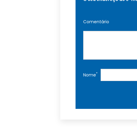
Comentário
*
Nome