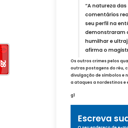
“A natureza das 
comentários rea
seu perfil na ent
demonstraram o 
humilhar e ultra
afirma o magist
Os outros crimes pelos qua
outras postagens do réu, 
divulgação de símbolos e 
a ataques a nordestinos e 
g1
Escreva su
O seu endereço de e-ma