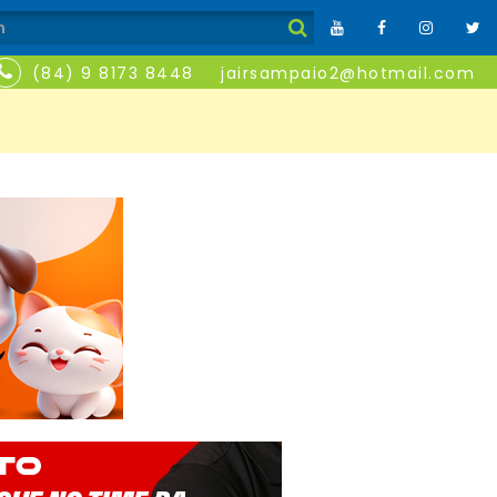
(84) 9 8173 8448
jairsampaio2@hotmail.com