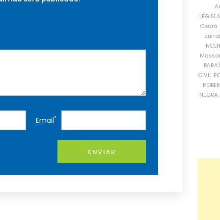
A
LEGISL
Ceará
curra
INCÊ
Mosso
PARA
CIVIL
PO
ROBE
NEGRA 
*
Email
ENVIAR