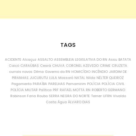
TAGS
ACIDENTE
Alcaçuz
ASSALTO
ASSEMBLEIA LEGISLATIVA DO RN
Assu
BATATA
Caicó
CARAÚBAS
Ceará
CHUVA
CORONEL AZEVEDO
CRIME
CRUZETA
currais novos
Dilma
Governo do RN
HOMICÍDIO
INCÊNDIO
JARDIM DE
PIRANHAS
JUCURUTU
LULA
Mossoró
NATAL
Nilda
NÉLTER QUEIROZ
Pagamento
PARAÍBA
PARELHAS
Parnamirim
POLÍCIA
POLÍCIA CIVIL
POLÍCIA MILITAR
Política
PRF
RAFAEL MOTTA
RN
ROBERTO GERMANO
Robinson Faria
Roubo
SERRA NEGRA DO NORTE
Temer
UFRN
Vivaldo
Costa
Água
ÁLVARO DIAS