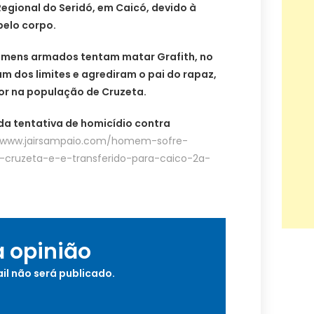
Regional do Seridó, em Caicó, devido à
pelo corpo.
 homens armados tentam matar Grafith, no
m dos limites e agrediram o pai do rapaz,
or na população de Cruzeta.
da tentativa de homicídio contra
//www.jairsampaio.com/homem-sofre-
-cruzeta-e-e-transferido-para-caico-2a-
a opinião
il não será publicado.