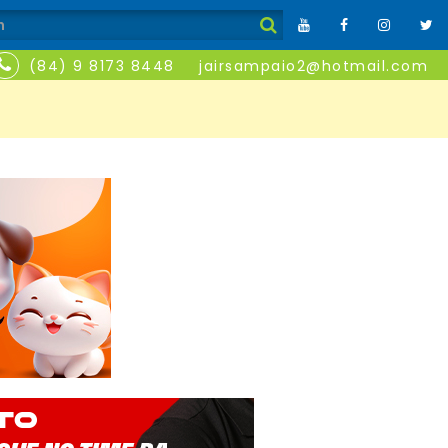
(84) 9 8173 8448
jairsampaio2@hotmail.com