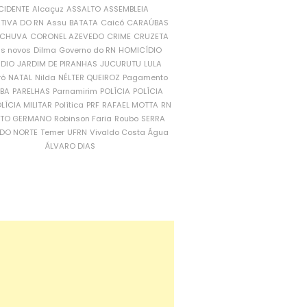
CIDENTE
Alcaçuz
ASSALTO
ASSEMBLEIA
ATIVA DO RN
Assu
BATATA
Caicó
CARAÚBAS
CHUVA
CORONEL AZEVEDO
CRIME
CRUZETA
is novos
Dilma
Governo do RN
HOMICÍDIO
NDIO
JARDIM DE PIRANHAS
JUCURUTU
LULA
ró
NATAL
Nilda
NÉLTER QUEIROZ
Pagamento
ÍBA
PARELHAS
Parnamirim
POLÍCIA
POLÍCIA
LÍCIA MILITAR
Política
PRF
RAFAEL MOTTA
RN
RTO GERMANO
Robinson Faria
Roubo
SERRA
DO NORTE
Temer
UFRN
Vivaldo Costa
Água
ÁLVARO DIAS