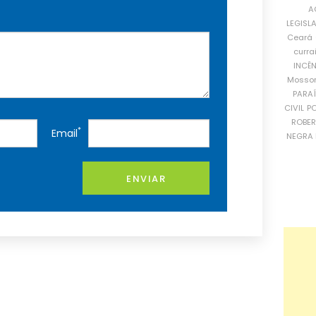
A
LEGISL
Ceará
curra
INCÊ
Mosso
PARA
CIVIL
PO
ROBE
*
Email
NEGRA 
ENVIAR