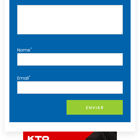
*
Nome
*
Email
ENVIAR