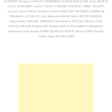
ACIDENTE
Alcaçuz
ASSALTO
ASSEMBLEIA LEGISLATIVA DO RN
Assu
BATATA
Caicó
CARAÚBAS
Ceará
CHUVA
CORONEL AZEVEDO
CRIME
CRUZETA
currais novos
Dilma
Governo do RN
HOMICÍDIO
INCÊNDIO
JARDIM DE
PIRANHAS
JUCURUTU
LULA
Mossoró
NATAL
Nilda
NÉLTER QUEIROZ
Pagamento
PARAÍBA
PARELHAS
Parnamirim
POLÍCIA
POLÍCIA CIVIL
POLÍCIA MILITAR
Política
PRF
RAFAEL MOTTA
RN
ROBERTO GERMANO
Robinson Faria
Roubo
SERRA NEGRA DO NORTE
Temer
UFRN
Vivaldo
Costa
Água
ÁLVARO DIAS