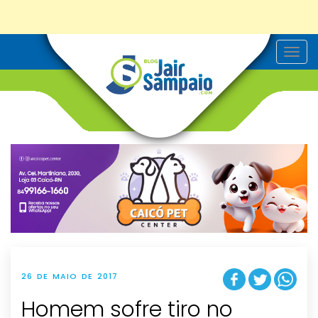
T
o
g
g
l
e
n
a
v
i
g
a
t
i
o
n
26 DE MAIO DE 2017
Homem sofre tiro no