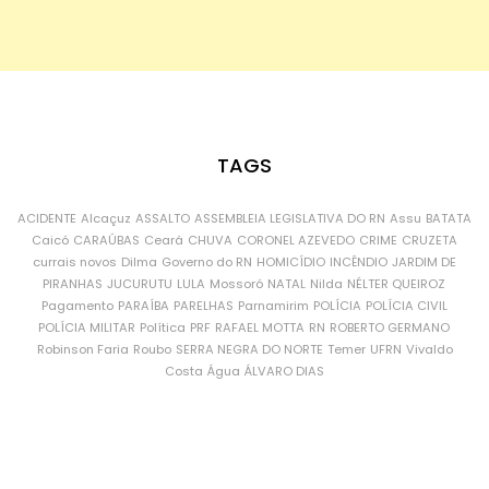
TAGS
ACIDENTE
Alcaçuz
ASSALTO
ASSEMBLEIA LEGISLATIVA DO RN
Assu
BATATA
Caicó
CARAÚBAS
Ceará
CHUVA
CORONEL AZEVEDO
CRIME
CRUZETA
currais novos
Dilma
Governo do RN
HOMICÍDIO
INCÊNDIO
JARDIM DE
PIRANHAS
JUCURUTU
LULA
Mossoró
NATAL
Nilda
NÉLTER QUEIROZ
Pagamento
PARAÍBA
PARELHAS
Parnamirim
POLÍCIA
POLÍCIA CIVIL
POLÍCIA MILITAR
Política
PRF
RAFAEL MOTTA
RN
ROBERTO GERMANO
Robinson Faria
Roubo
SERRA NEGRA DO NORTE
Temer
UFRN
Vivaldo
Costa
Água
ÁLVARO DIAS