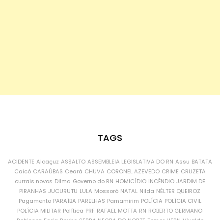
TAGS
ACIDENTE
Alcaçuz
ASSALTO
ASSEMBLEIA LEGISLATIVA DO RN
Assu
BATATA
Caicó
CARAÚBAS
Ceará
CHUVA
CORONEL AZEVEDO
CRIME
CRUZETA
currais novos
Dilma
Governo do RN
HOMICÍDIO
INCÊNDIO
JARDIM DE
PIRANHAS
JUCURUTU
LULA
Mossoró
NATAL
Nilda
NÉLTER QUEIROZ
Pagamento
PARAÍBA
PARELHAS
Parnamirim
POLÍCIA
POLÍCIA CIVIL
POLÍCIA MILITAR
Política
PRF
RAFAEL MOTTA
RN
ROBERTO GERMANO