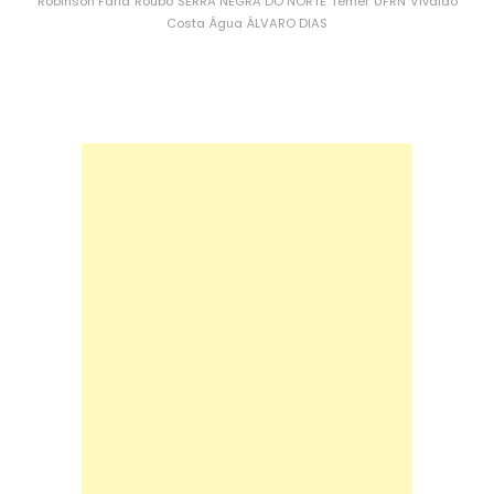
Robinson Faria
Roubo
SERRA NEGRA DO NORTE
Temer
UFRN
Vivaldo
Costa
Água
ÁLVARO DIAS