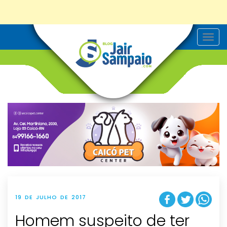
T
o
g
g
l
e
n
a
v
i
g
a
t
i
o
n
19 DE JULHO DE 2017
Homem suspeito de ter