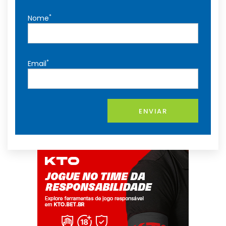
*
Nome
*
Email
ENVIAR