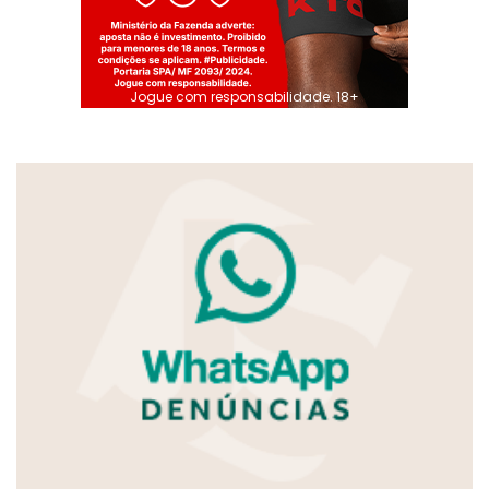
Jogue com responsabilidade. 18+