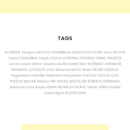
TAGS
ACIDENTE
Alcaçuz
ASSALTO
ASSEMBLEIA LEGISLATIVA DO RN
Assu
BATATA
Caicó
CARAÚBAS
Ceará
CHUVA
CORONEL AZEVEDO
CRIME
CRUZETA
currais novos
Dilma
Governo do RN
HOMICÍDIO
INCÊNDIO
JARDIM DE
PIRANHAS
JUCURUTU
LULA
Mossoró
NATAL
Nilda
NÉLTER QUEIROZ
Pagamento
PARAÍBA
PARELHAS
Parnamirim
POLÍCIA
POLÍCIA CIVIL
POLÍCIA MILITAR
Política
PRF
RAFAEL MOTTA
RN
ROBERTO GERMANO
Robinson Faria
Roubo
SERRA NEGRA DO NORTE
Temer
UFRN
Vivaldo
Costa
Água
ÁLVARO DIAS