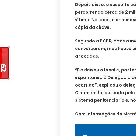
Depois disso, o suspeito sa
percorrendo cerca de 2 mil
vítima. No local, o crimin
cópia da chave.
Segundo a PCPR, após a in
conversaram, mas houve u
a facadas.
“Ele deixou o local e, pos
espontânea à Delegacia de
ocorrido”, explicou o dele
O homem foi autuado pelo 
sistema penitenciário e, n
Com informações do Metró