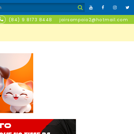
(84) 9 8173 8448
jairsampaio2@hotmail.com