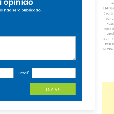
a opinião
A
LEGISL
il não será publicado.
Ceará
curra
INCÊ
Mosso
PARA
CIVIL
PO
ROBE
NEGRA 
*
Email
ENVIAR