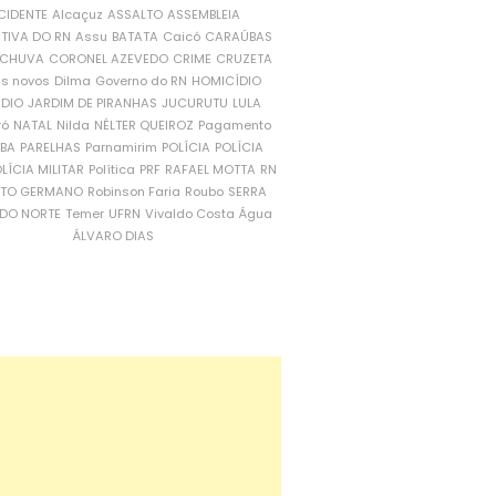
CIDENTE
Alcaçuz
ASSALTO
ASSEMBLEIA
ATIVA DO RN
Assu
BATATA
Caicó
CARAÚBAS
CHUVA
CORONEL AZEVEDO
CRIME
CRUZETA
is novos
Dilma
Governo do RN
HOMICÍDIO
NDIO
JARDIM DE PIRANHAS
JUCURUTU
LULA
ró
NATAL
Nilda
NÉLTER QUEIROZ
Pagamento
ÍBA
PARELHAS
Parnamirim
POLÍCIA
POLÍCIA
LÍCIA MILITAR
Política
PRF
RAFAEL MOTTA
RN
RTO GERMANO
Robinson Faria
Roubo
SERRA
DO NORTE
Temer
UFRN
Vivaldo Costa
Água
ÁLVARO DIAS