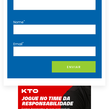
*
Nome
*
Email
ENVIAR