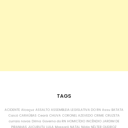
TAGS
ACIDENTE
Alcaçuz
ASSALTO
ASSEMBLEIA LEGISLATIVA DO RN
Assu
BATATA
Caicó
CARAÚBAS
Ceará
CHUVA
CORONEL AZEVEDO
CRIME
CRUZETA
currais novos
Dilma
Governo do RN
HOMICÍDIO
INCÊNDIO
JARDIM DE
PIRANHAS
JUCURUTU
LULA
Mossoró
NATAL
Nilda
NÉLTER QUEIROZ