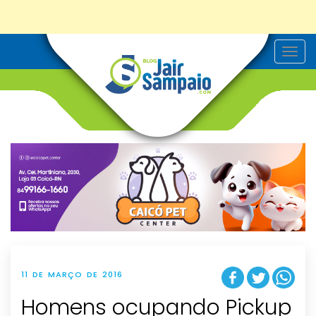
T
o
g
g
l
e
n
a
v
i
g
a
t
i
o
n
11 DE MARÇO DE 2016
Homens ocupando Pickup