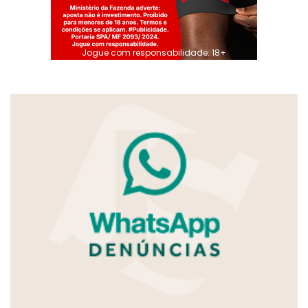
Jogue com responsabilidade. 18+