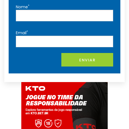
*
Nome
*
Email
ENVIAR