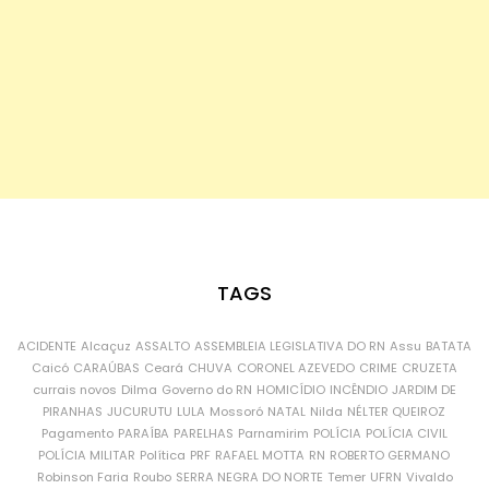
TAGS
ACIDENTE
Alcaçuz
ASSALTO
ASSEMBLEIA LEGISLATIVA DO RN
Assu
BATATA
Caicó
CARAÚBAS
Ceará
CHUVA
CORONEL AZEVEDO
CRIME
CRUZETA
currais novos
Dilma
Governo do RN
HOMICÍDIO
INCÊNDIO
JARDIM DE
PIRANHAS
JUCURUTU
LULA
Mossoró
NATAL
Nilda
NÉLTER QUEIROZ
Pagamento
PARAÍBA
PARELHAS
Parnamirim
POLÍCIA
POLÍCIA CIVIL
POLÍCIA MILITAR
Política
PRF
RAFAEL MOTTA
RN
ROBERTO GERMANO
Robinson Faria
Roubo
SERRA NEGRA DO NORTE
Temer
UFRN
Vivaldo