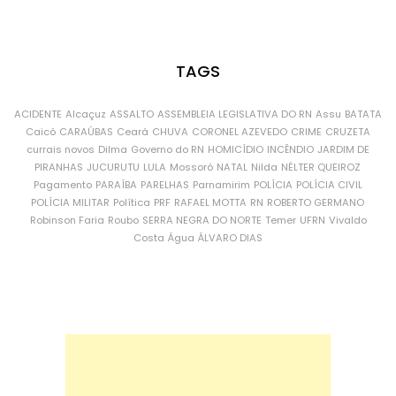
TAGS
ACIDENTE
Alcaçuz
ASSALTO
ASSEMBLEIA LEGISLATIVA DO RN
Assu
BATATA
Caicó
CARAÚBAS
Ceará
CHUVA
CORONEL AZEVEDO
CRIME
CRUZETA
currais novos
Dilma
Governo do RN
HOMICÍDIO
INCÊNDIO
JARDIM DE
PIRANHAS
JUCURUTU
LULA
Mossoró
NATAL
Nilda
NÉLTER QUEIROZ
Pagamento
PARAÍBA
PARELHAS
Parnamirim
POLÍCIA
POLÍCIA CIVIL
POLÍCIA MILITAR
Política
PRF
RAFAEL MOTTA
RN
ROBERTO GERMANO
Robinson Faria
Roubo
SERRA NEGRA DO NORTE
Temer
UFRN
Vivaldo
Costa
Água
ÁLVARO DIAS