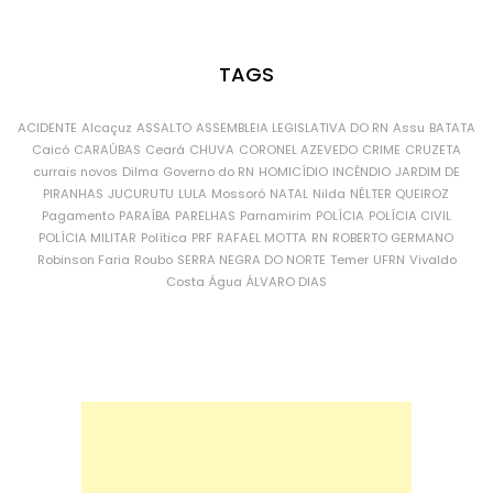
TAGS
ACIDENTE
Alcaçuz
ASSALTO
ASSEMBLEIA LEGISLATIVA DO RN
Assu
BATATA
Caicó
CARAÚBAS
Ceará
CHUVA
CORONEL AZEVEDO
CRIME
CRUZETA
currais novos
Dilma
Governo do RN
HOMICÍDIO
INCÊNDIO
JARDIM DE
PIRANHAS
JUCURUTU
LULA
Mossoró
NATAL
Nilda
NÉLTER QUEIROZ
Pagamento
PARAÍBA
PARELHAS
Parnamirim
POLÍCIA
POLÍCIA CIVIL
POLÍCIA MILITAR
Política
PRF
RAFAEL MOTTA
RN
ROBERTO GERMANO
Robinson Faria
Roubo
SERRA NEGRA DO NORTE
Temer
UFRN
Vivaldo
Costa
Água
ÁLVARO DIAS