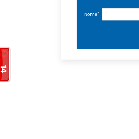
*
Nome