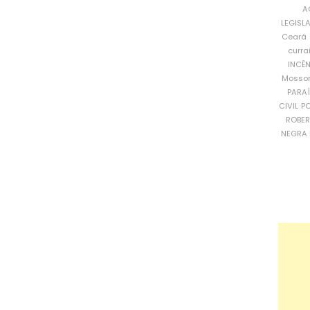
A
LEGISL
Ceará
curra
INCÊ
Mosso
PARA
CIVIL
PO
ROBE
NEGRA 