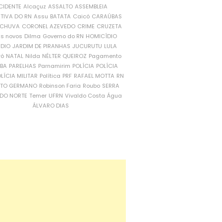
CIDENTE
Alcaçuz
ASSALTO
ASSEMBLEIA
ATIVA DO RN
Assu
BATATA
Caicó
CARAÚBAS
CHUVA
CORONEL AZEVEDO
CRIME
CRUZETA
is novos
Dilma
Governo do RN
HOMICÍDIO
NDIO
JARDIM DE PIRANHAS
JUCURUTU
LULA
ró
NATAL
Nilda
NÉLTER QUEIROZ
Pagamento
ÍBA
PARELHAS
Parnamirim
POLÍCIA
POLÍCIA
LÍCIA MILITAR
Política
PRF
RAFAEL MOTTA
RN
RTO GERMANO
Robinson Faria
Roubo
SERRA
DO NORTE
Temer
UFRN
Vivaldo Costa
Água
ÁLVARO DIAS