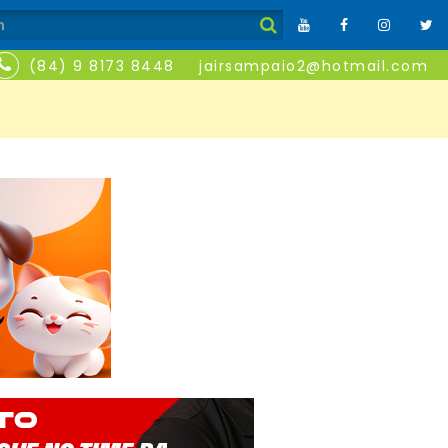
(84) 9 8173 8448
jairsampaio2@hotmail.com