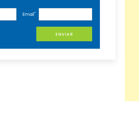
*
Email
ENVIAR