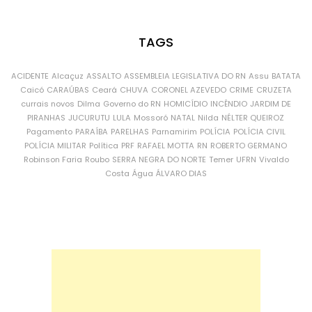
TAGS
ACIDENTE
Alcaçuz
ASSALTO
ASSEMBLEIA LEGISLATIVA DO RN
Assu
BATATA
Caicó
CARAÚBAS
Ceará
CHUVA
CORONEL AZEVEDO
CRIME
CRUZETA
currais novos
Dilma
Governo do RN
HOMICÍDIO
INCÊNDIO
JARDIM DE
PIRANHAS
JUCURUTU
LULA
Mossoró
NATAL
Nilda
NÉLTER QUEIROZ
Pagamento
PARAÍBA
PARELHAS
Parnamirim
POLÍCIA
POLÍCIA CIVIL
POLÍCIA MILITAR
Política
PRF
RAFAEL MOTTA
RN
ROBERTO GERMANO
Robinson Faria
Roubo
SERRA NEGRA DO NORTE
Temer
UFRN
Vivaldo
Costa
Água
ÁLVARO DIAS