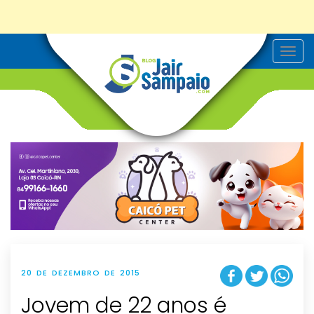
T
o
g
g
l
e
n
a
v
i
g
a
t
i
o
n
20 DE DEZEMBRO DE 2015
Jovem de 22 anos é