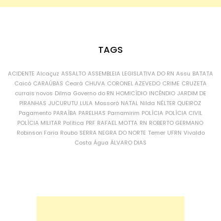
TAGS
ACIDENTE
Alcaçuz
ASSALTO
ASSEMBLEIA LEGISLATIVA DO RN
Assu
BATATA
Caicó
CARAÚBAS
Ceará
CHUVA
CORONEL AZEVEDO
CRIME
CRUZETA
currais novos
Dilma
Governo do RN
HOMICÍDIO
INCÊNDIO
JARDIM DE
PIRANHAS
JUCURUTU
LULA
Mossoró
NATAL
Nilda
NÉLTER QUEIROZ
Pagamento
PARAÍBA
PARELHAS
Parnamirim
POLÍCIA
POLÍCIA CIVIL
POLÍCIA MILITAR
Política
PRF
RAFAEL MOTTA
RN
ROBERTO GERMANO
Robinson Faria
Roubo
SERRA NEGRA DO NORTE
Temer
UFRN
Vivaldo
Costa
Água
ÁLVARO DIAS