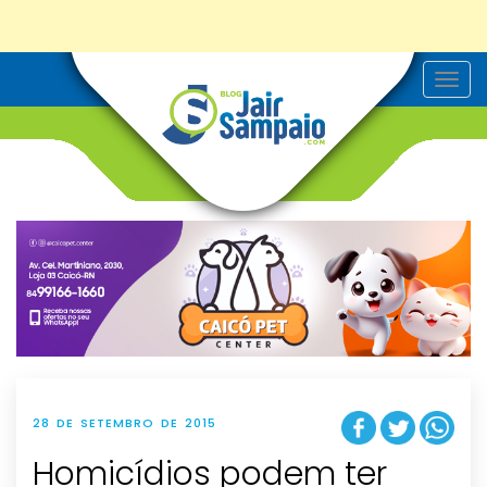
T
o
g
g
l
e
n
a
v
i
g
a
t
i
o
n
28 DE SETEMBRO DE 2015
Homicídios podem ter