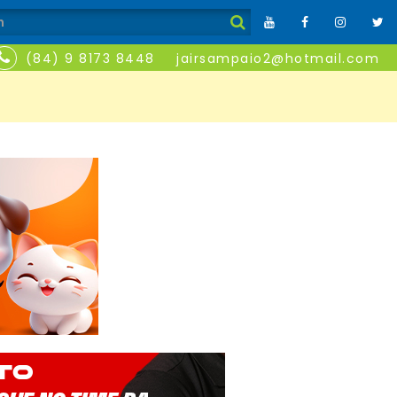
(84) 9 8173 8448
jairsampaio2@hotmail.com