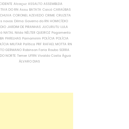
CIDENTE
Alcaçuz
ASSALTO
ASSEMBLEIA
ATIVA DO RN
Assu
BATATA
Caicó
CARAÚBAS
CHUVA
CORONEL AZEVEDO
CRIME
CRUZETA
is novos
Dilma
Governo do RN
HOMICÍDIO
NDIO
JARDIM DE PIRANHAS
JUCURUTU
LULA
ró
NATAL
Nilda
NÉLTER QUEIROZ
Pagamento
ÍBA
PARELHAS
Parnamirim
POLÍCIA
POLÍCIA
LÍCIA MILITAR
Política
PRF
RAFAEL MOTTA
RN
RTO GERMANO
Robinson Faria
Roubo
SERRA
DO NORTE
Temer
UFRN
Vivaldo Costa
Água
ÁLVARO DIAS