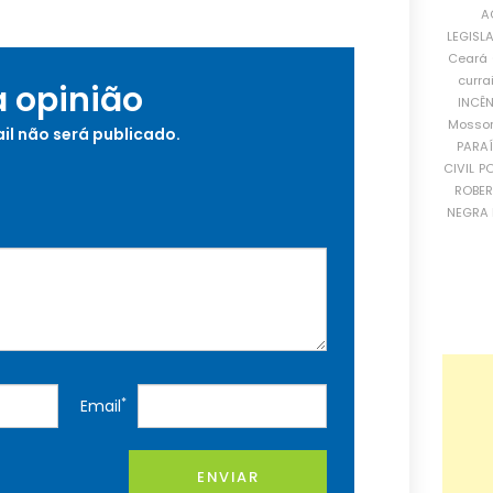
A
LEGISL
Ceará
curra
a opinião
INCÊ
Mosso
il não será publicado.
PARA
CIVIL
PO
ROBE
NEGRA 
*
Email
ENVIAR