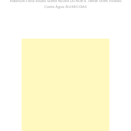
Robinson Faria
Roubo
SERRA NEGRA DO NORTE
Temer
UFRN
Vivaldo
Costa
Água
ÁLVARO DIAS