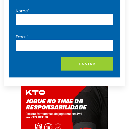
*
Nome
*
Email
ENVIAR