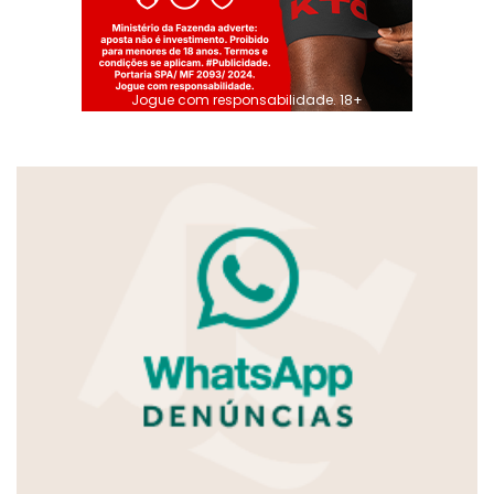
Jogue com responsabilidade. 18+