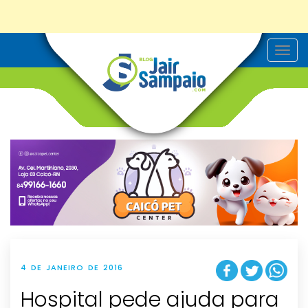
T
o
g
g
l
e
n
a
v
i
g
a
t
i
o
n
4 DE JANEIRO DE 2016
Hospital pede ajuda para