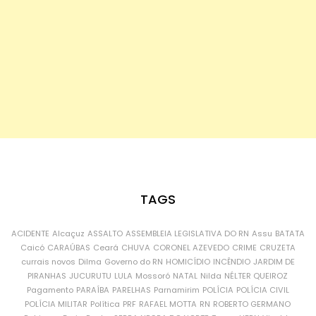
TAGS
ACIDENTE
Alcaçuz
ASSALTO
ASSEMBLEIA LEGISLATIVA DO RN
Assu
BATATA
Caicó
CARAÚBAS
Ceará
CHUVA
CORONEL AZEVEDO
CRIME
CRUZETA
currais novos
Dilma
Governo do RN
HOMICÍDIO
INCÊNDIO
JARDIM DE
PIRANHAS
JUCURUTU
LULA
Mossoró
NATAL
Nilda
NÉLTER QUEIROZ
Pagamento
PARAÍBA
PARELHAS
Parnamirim
POLÍCIA
POLÍCIA CIVIL
POLÍCIA MILITAR
Política
PRF
RAFAEL MOTTA
RN
ROBERTO GERMANO