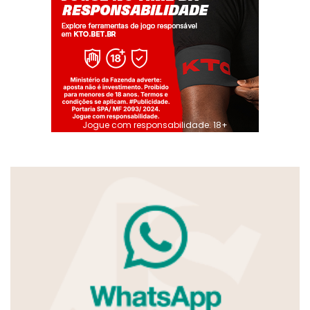
Jogue com responsabilidade. 18+