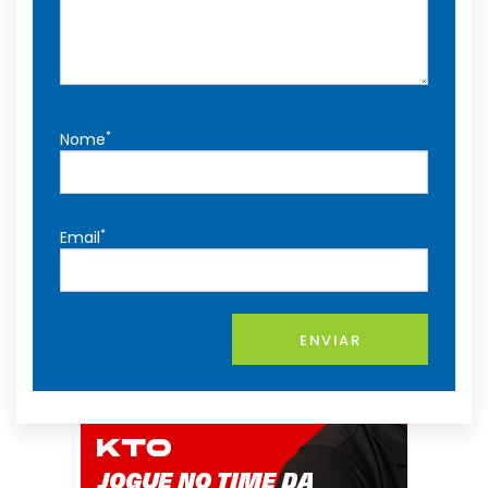
*
Nome
*
Email
ENVIAR