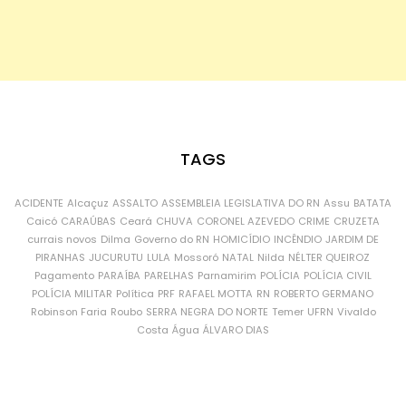
TAGS
ACIDENTE
Alcaçuz
ASSALTO
ASSEMBLEIA LEGISLATIVA DO RN
Assu
BATATA
Caicó
CARAÚBAS
Ceará
CHUVA
CORONEL AZEVEDO
CRIME
CRUZETA
currais novos
Dilma
Governo do RN
HOMICÍDIO
INCÊNDIO
JARDIM DE
PIRANHAS
JUCURUTU
LULA
Mossoró
NATAL
Nilda
NÉLTER QUEIROZ
Pagamento
PARAÍBA
PARELHAS
Parnamirim
POLÍCIA
POLÍCIA CIVIL
POLÍCIA MILITAR
Política
PRF
RAFAEL MOTTA
RN
ROBERTO GERMANO
Robinson Faria
Roubo
SERRA NEGRA DO NORTE
Temer
UFRN
Vivaldo
Costa
Água
ÁLVARO DIAS