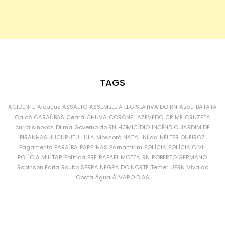
TAGS
ACIDENTE
Alcaçuz
ASSALTO
ASSEMBLEIA LEGISLATIVA DO RN
Assu
BATATA
Caicó
CARAÚBAS
Ceará
CHUVA
CORONEL AZEVEDO
CRIME
CRUZETA
currais novos
Dilma
Governo do RN
HOMICÍDIO
INCÊNDIO
JARDIM DE
PIRANHAS
JUCURUTU
LULA
Mossoró
NATAL
Nilda
NÉLTER QUEIROZ
Pagamento
PARAÍBA
PARELHAS
Parnamirim
POLÍCIA
POLÍCIA CIVIL
POLÍCIA MILITAR
Política
PRF
RAFAEL MOTTA
RN
ROBERTO GERMANO
Robinson Faria
Roubo
SERRA NEGRA DO NORTE
Temer
UFRN
Vivaldo
Costa
Água
ÁLVARO DIAS