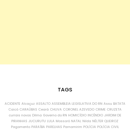
TAGS
ACIDENTE
Alcaçuz
ASSALTO
ASSEMBLEIA LEGISLATIVA DO RN
Assu
BATATA
Caicó
CARAÚBAS
Ceará
CHUVA
CORONEL AZEVEDO
CRIME
CRUZETA
currais novos
Dilma
Governo do RN
HOMICÍDIO
INCÊNDIO
JARDIM DE
PIRANHAS
JUCURUTU
LULA
Mossoró
NATAL
Nilda
NÉLTER QUEIROZ
Pagamento
PARAÍBA
PARELHAS
Parnamirim
POLÍCIA
POLÍCIA CIVIL