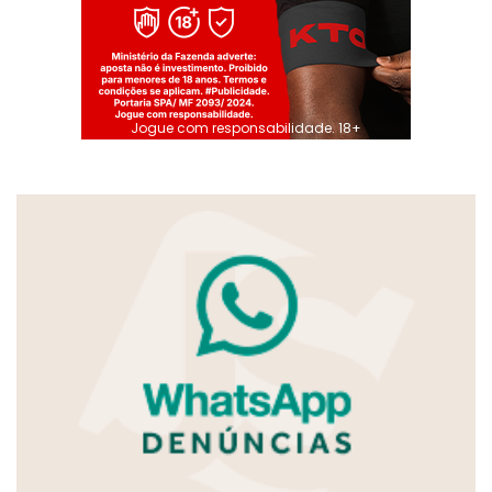
Jogue com responsabilidade. 18+