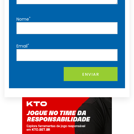
*
Nome
*
Email
ENVIAR