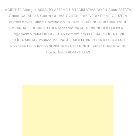
ACIDENTE
Alcaçuz
ASSALTO
ASSEMBLEIA LEGISLATIVA DO RN
Assu
BATATA
Caicó
CARAÚBAS
Ceará
CHUVA
CORONEL AZEVEDO
CRIME
CRUZETA
currais novos
Dilma
Governo do RN
HOMICÍDIO
INCÊNDIO
JARDIM DE
PIRANHAS
JUCURUTU
LULA
Mossoró
NATAL
Nilda
NÉLTER QUEIROZ
Pagamento
PARAÍBA
PARELHAS
Parnamirim
POLÍCIA
POLÍCIA CIVIL
POLÍCIA MILITAR
Política
PRF
RAFAEL MOTTA
RN
ROBERTO GERMANO
Robinson Faria
Roubo
SERRA NEGRA DO NORTE
Temer
UFRN
Vivaldo
Costa
Água
ÁLVARO DIAS