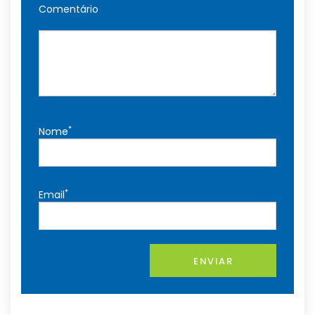
Comentário
*
Nome
*
Email
ENVIAR