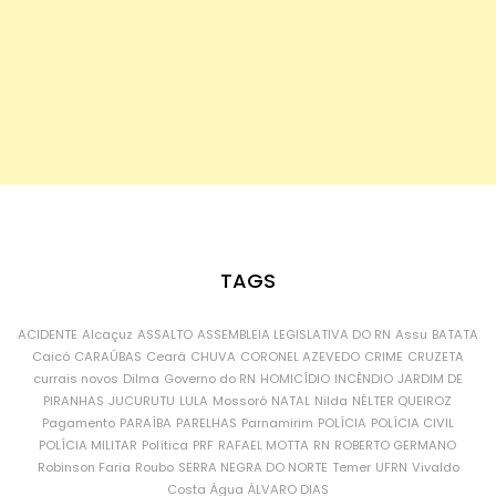
TAGS
ACIDENTE
Alcaçuz
ASSALTO
ASSEMBLEIA LEGISLATIVA DO RN
Assu
BATATA
Caicó
CARAÚBAS
Ceará
CHUVA
CORONEL AZEVEDO
CRIME
CRUZETA
currais novos
Dilma
Governo do RN
HOMICÍDIO
INCÊNDIO
JARDIM DE
PIRANHAS
JUCURUTU
LULA
Mossoró
NATAL
Nilda
NÉLTER QUEIROZ
Pagamento
PARAÍBA
PARELHAS
Parnamirim
POLÍCIA
POLÍCIA CIVIL
POLÍCIA MILITAR
Política
PRF
RAFAEL MOTTA
RN
ROBERTO GERMANO
Robinson Faria
Roubo
SERRA NEGRA DO NORTE
Temer
UFRN
Vivaldo
Costa
Água
ÁLVARO DIAS