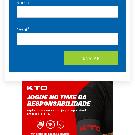
*
Nome
*
Email
ENVIAR