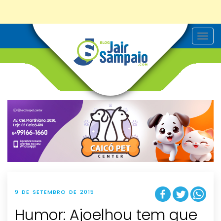
T
o
g
g
l
e
n
a
v
i
g
a
t
i
o
n
9 DE SETEMBRO DE 2015
Humor: Ajoelhou tem que