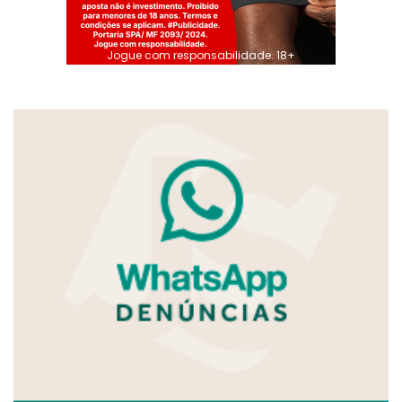
Jogue com responsabilidade. 18+