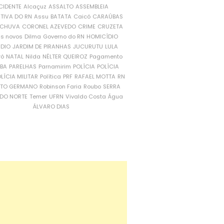
CIDENTE
Alcaçuz
ASSALTO
ASSEMBLEIA
ATIVA DO RN
Assu
BATATA
Caicó
CARAÚBAS
CHUVA
CORONEL AZEVEDO
CRIME
CRUZETA
is novos
Dilma
Governo do RN
HOMICÍDIO
NDIO
JARDIM DE PIRANHAS
JUCURUTU
LULA
ró
NATAL
Nilda
NÉLTER QUEIROZ
Pagamento
ÍBA
PARELHAS
Parnamirim
POLÍCIA
POLÍCIA
LÍCIA MILITAR
Política
PRF
RAFAEL MOTTA
RN
RTO GERMANO
Robinson Faria
Roubo
SERRA
DO NORTE
Temer
UFRN
Vivaldo Costa
Água
ÁLVARO DIAS