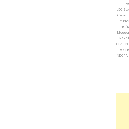
A
LEGISL
Ceará
curra
INCÊ
Mosso
PARA
CIVIL
PO
ROBE
NEGRA 