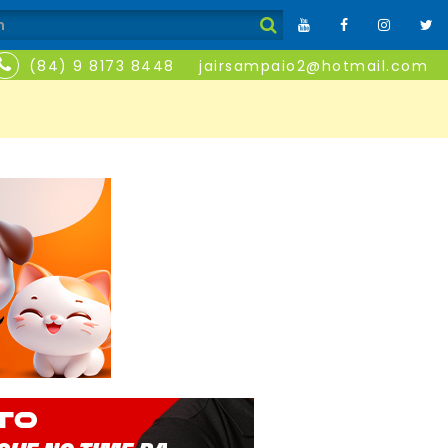
(84) 9 8173 8448
jairsampaio2@hotmail.com