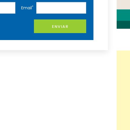
*
Email
ENVIAR