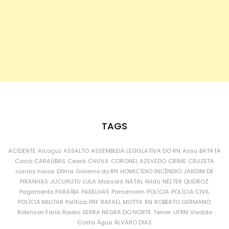
TAGS
ACIDENTE
Alcaçuz
ASSALTO
ASSEMBLEIA LEGISLATIVA DO RN
Assu
BATATA
Caicó
CARAÚBAS
Ceará
CHUVA
CORONEL AZEVEDO
CRIME
CRUZETA
currais novos
Dilma
Governo do RN
HOMICÍDIO
INCÊNDIO
JARDIM DE
PIRANHAS
JUCURUTU
LULA
Mossoró
NATAL
Nilda
NÉLTER QUEIROZ
Pagamento
PARAÍBA
PARELHAS
Parnamirim
POLÍCIA
POLÍCIA CIVIL
POLÍCIA MILITAR
Política
PRF
RAFAEL MOTTA
RN
ROBERTO GERMANO
Robinson Faria
Roubo
SERRA NEGRA DO NORTE
Temer
UFRN
Vivaldo
Costa
Água
ÁLVARO DIAS