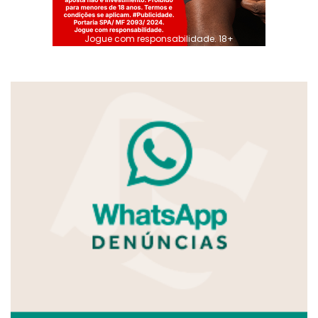
Jogue com responsabilidade. 18+