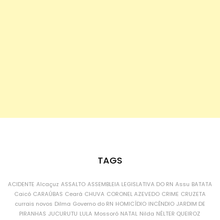
TAGS
ACIDENTE
Alcaçuz
ASSALTO
ASSEMBLEIA LEGISLATIVA DO RN
Assu
BATATA
Caicó
CARAÚBAS
Ceará
CHUVA
CORONEL AZEVEDO
CRIME
CRUZETA
currais novos
Dilma
Governo do RN
HOMICÍDIO
INCÊNDIO
JARDIM DE
PIRANHAS
JUCURUTU
LULA
Mossoró
NATAL
Nilda
NÉLTER QUEIROZ