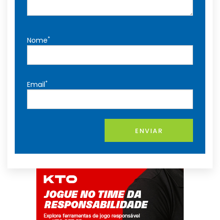
*
Nome
*
Email
ENVIAR