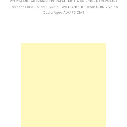
POLÍCIA MILITAR
Política
PRF
RAFAEL MOTTA
RN
ROBERTO GERMANO
Robinson Faria
Roubo
SERRA NEGRA DO NORTE
Temer
UFRN
Vivaldo
Costa
Água
ÁLVARO DIAS