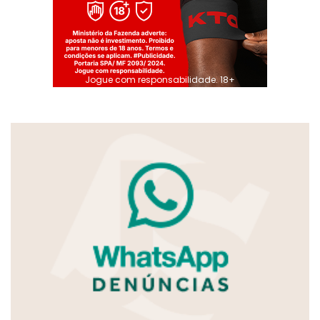
Jogue com responsabilidade. 18+