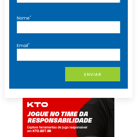
*
Nome
*
Email
ENVIAR