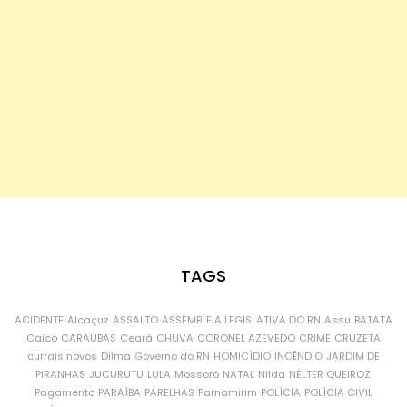
TAGS
ACIDENTE
Alcaçuz
ASSALTO
ASSEMBLEIA LEGISLATIVA DO RN
Assu
BATATA
Caicó
CARAÚBAS
Ceará
CHUVA
CORONEL AZEVEDO
CRIME
CRUZETA
currais novos
Dilma
Governo do RN
HOMICÍDIO
INCÊNDIO
JARDIM DE
PIRANHAS
JUCURUTU
LULA
Mossoró
NATAL
Nilda
NÉLTER QUEIROZ
Pagamento
PARAÍBA
PARELHAS
Parnamirim
POLÍCIA
POLÍCIA CIVIL