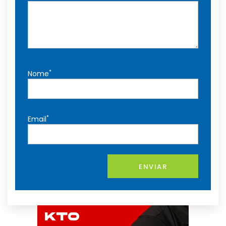
*
Nome
*
Email
ENVIAR