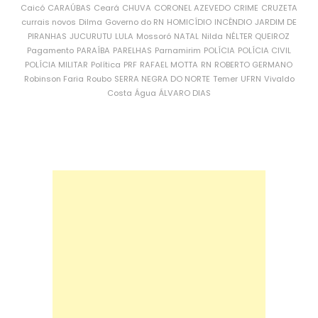
Caicó
CARAÚBAS
Ceará
CHUVA
CORONEL AZEVEDO
CRIME
CRUZETA
currais novos
Dilma
Governo do RN
HOMICÍDIO
INCÊNDIO
JARDIM DE
PIRANHAS
JUCURUTU
LULA
Mossoró
NATAL
Nilda
NÉLTER QUEIROZ
Pagamento
PARAÍBA
PARELHAS
Parnamirim
POLÍCIA
POLÍCIA CIVIL
POLÍCIA MILITAR
Política
PRF
RAFAEL MOTTA
RN
ROBERTO GERMANO
Robinson Faria
Roubo
SERRA NEGRA DO NORTE
Temer
UFRN
Vivaldo
Costa
Água
ÁLVARO DIAS