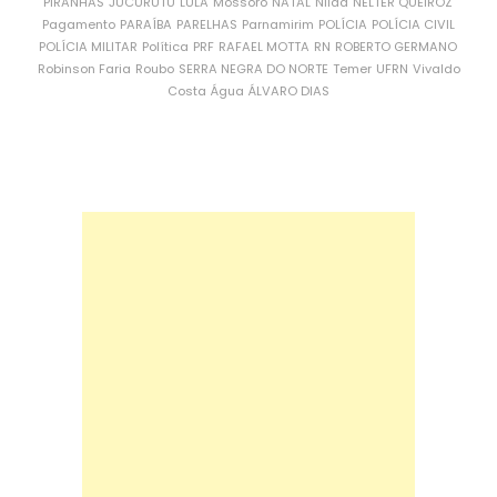
PIRANHAS
JUCURUTU
LULA
Mossoró
NATAL
Nilda
NÉLTER QUEIROZ
Pagamento
PARAÍBA
PARELHAS
Parnamirim
POLÍCIA
POLÍCIA CIVIL
POLÍCIA MILITAR
Política
PRF
RAFAEL MOTTA
RN
ROBERTO GERMANO
Robinson Faria
Roubo
SERRA NEGRA DO NORTE
Temer
UFRN
Vivaldo
Costa
Água
ÁLVARO DIAS