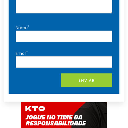
*
Nome
*
Email
ENVIAR