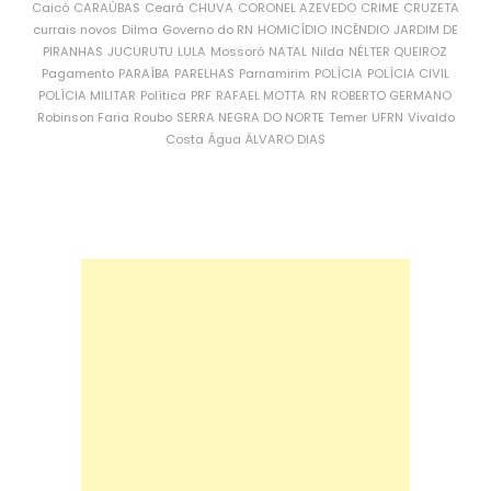
Caicó
CARAÚBAS
Ceará
CHUVA
CORONEL AZEVEDO
CRIME
CRUZETA
currais novos
Dilma
Governo do RN
HOMICÍDIO
INCÊNDIO
JARDIM DE
PIRANHAS
JUCURUTU
LULA
Mossoró
NATAL
Nilda
NÉLTER QUEIROZ
Pagamento
PARAÍBA
PARELHAS
Parnamirim
POLÍCIA
POLÍCIA CIVIL
POLÍCIA MILITAR
Política
PRF
RAFAEL MOTTA
RN
ROBERTO GERMANO
Robinson Faria
Roubo
SERRA NEGRA DO NORTE
Temer
UFRN
Vivaldo
Costa
Água
ÁLVARO DIAS