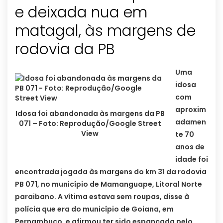
e deixada nua em
matagal, às margens de
rodovia da PB
Uma
idosa
com
aproxim
Idosa foi abandonada às margens da PB
adamen
071 – Foto: Reprodução/Google Street
View
te 70
anos de
idade foi
encontrada jogada às margens do km 31 da rodovia
PB 071, no município de Mamanguape, Litoral Norte
paraibano. A vítima estava sem roupas, disse à
polícia que era do município de Goiana, em
Pernambuco, e afirmou ter sido espancada pelo