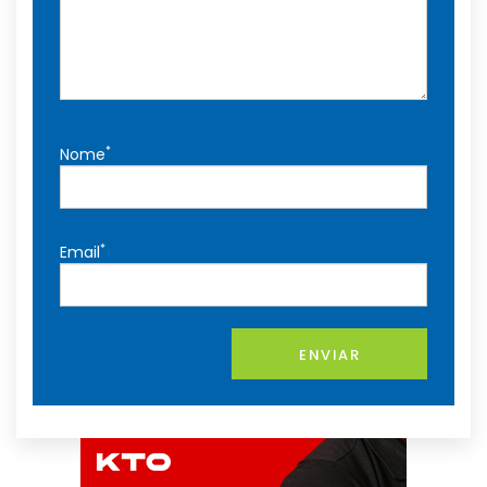
*
Nome
*
Email
ENVIAR