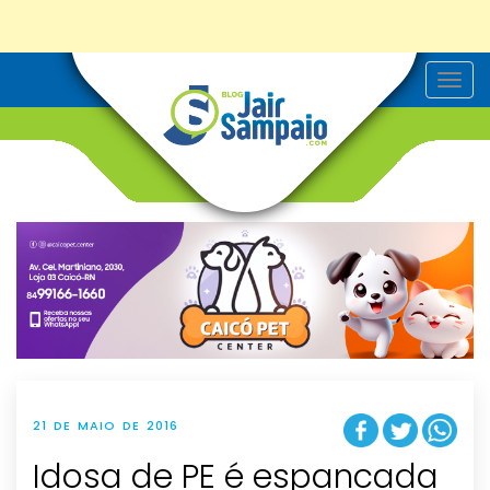
T
o
g
g
l
e
n
a
v
i
g
a
t
i
o
n
21 DE MAIO DE 2016
Idosa de PE é espancada