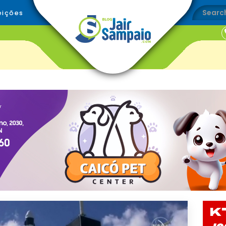
eições