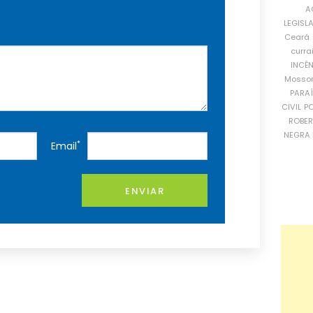
A
LEGISL
Ceará
curra
INCÊ
Mosso
PARA
CIVIL
PO
ROBE
NEGRA 
*
Email
ENVIAR