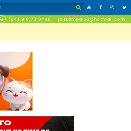
(84) 9 8173 8448
jairsampaio2@hotmail.com