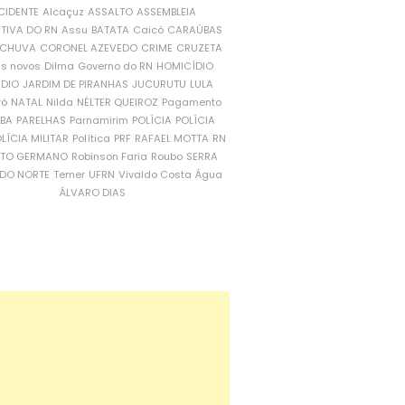
CIDENTE
Alcaçuz
ASSALTO
ASSEMBLEIA
ATIVA DO RN
Assu
BATATA
Caicó
CARAÚBAS
CHUVA
CORONEL AZEVEDO
CRIME
CRUZETA
is novos
Dilma
Governo do RN
HOMICÍDIO
NDIO
JARDIM DE PIRANHAS
JUCURUTU
LULA
ró
NATAL
Nilda
NÉLTER QUEIROZ
Pagamento
ÍBA
PARELHAS
Parnamirim
POLÍCIA
POLÍCIA
LÍCIA MILITAR
Política
PRF
RAFAEL MOTTA
RN
RTO GERMANO
Robinson Faria
Roubo
SERRA
DO NORTE
Temer
UFRN
Vivaldo Costa
Água
ÁLVARO DIAS