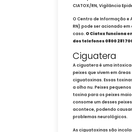
CIATOX/RN, Vigilância Epide
O Centro de Informação e 
RN) pode ser acionado em 
caso.
O Ciatox funciona e
dos telefones 0800 281 70
Ciguatera
A ciguatera é uma intoxic
peixes que vivem em áreas 
ciguatoxinas. Essas toxina
a olho nu. Peixes pequen
toxina para os peixes mai
consome um desses peixes 
acontece, podendo causar 
problemas neurológicos.
As ciguatoxinas são incolo