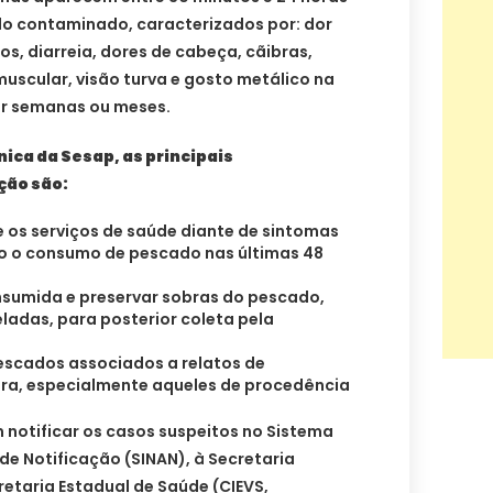
o contaminado, caracterizados por: dor
s, diarreia, dores de cabeça, cãibras,
muscular, visão turva e gosto metálico na
or semanas ou meses.
ica da Sesap, as principais
ção são:
 os serviços de saúde diante de sintomas
o o consumo de pescado nas últimas 48
onsumida e preservar sobras do pescado,
adas, para posterior coleta pela
escados associados a relatos de
era, especialmente aqueles de procedência
 notificar os casos suspeitos no Sistema
e Notificação (SINAN), à Secretaria
retaria Estadual de Saúde (CIEVS,