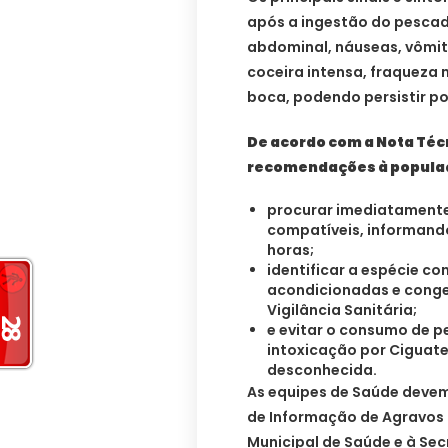
após a ingestão do pescad
abdominal, náuseas, vômito
coceira intensa, fraqueza 
boca, podendo persistir p
De acordo com a Nota Técn
recomendações à popula
procurar imediatamente
compatíveis, informand
horas;
identificar a espécie c
acondicionadas e congel
Vigilância Sanitária;
e evitar o consumo de p
intoxicação por Ciguat
desconhecida.
As equipes de Saúde devem
de Informação de Agravos d
Municipal de Saúde e à Sec