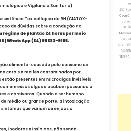
A
miológica e Vigilância Sanitária).
LEGISL
Ceará
Assistência Toxicológica do RN (CIATOX-
curra
caso de dúvidas sobre a condução do
INCÊ
m regime de plantão 24 horas por meio
Mosso
PARA
05 | WhatsApp (84) 98883-9155.
CIVIL
PO
ROBE
NEGRA 
ação alimentar causada pelo consumo de
de corais e recifes contaminados por
s estão presentes em microalgas invisíveis
os comem essas algas e acabam passando a
ores e carnívoros. Quando o ser humano
de médio ou grande porte, a intoxicação
sintomas que variam de enjoos a
res, inodoras e insípidas, não sendo