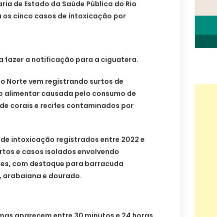
taria de Estado da Saúde Pública do Rio
 os cinco casos de intoxicação por
a fazer a notificação para a ciguatera.
o Norte vem registrando surtos de
o alimentar causada pelo consumo de
de corais e recifes contaminados por
s de intoxicação registrados entre 2022 e
rtos e casos isolados envolvendo
ixes, com destaque para barracuda
, arabaiana e dourado.
tomas aparecem entre 30 minutos e 24 horas