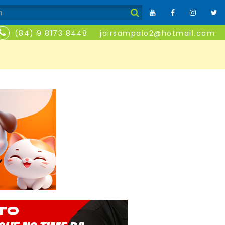
(84) 9 8173 8448
jairsampaio2@hotmail.com