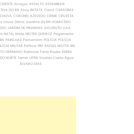
CIDENTE
Alcaçuz
ASSALTO
ASSEMBLEIA
ATIVA DO RN
Assu
BATATA
Caicó
CARAÚBAS
CHUVA
CORONEL AZEVEDO
CRIME
CRUZETA
is novos
Dilma
Governo do RN
HOMICÍDIO
NDIO
JARDIM DE PIRANHAS
JUCURUTU
LULA
ró
NATAL
Nilda
NÉLTER QUEIROZ
Pagamento
ÍBA
PARELHAS
Parnamirim
POLÍCIA
POLÍCIA
LÍCIA MILITAR
Política
PRF
RAFAEL MOTTA
RN
RTO GERMANO
Robinson Faria
Roubo
SERRA
DO NORTE
Temer
UFRN
Vivaldo Costa
Água
ÁLVARO DIAS