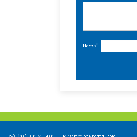
*
Nome
(84) 9 8173 8448
jairsampaio2@hotmail.com