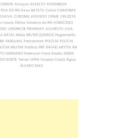
CIDENTE
Alcaçuz
ASSALTO
ASSEMBLEIA
ATIVA DO RN
Assu
BATATA
Caicó
CARAÚBAS
CHUVA
CORONEL AZEVEDO
CRIME
CRUZETA
is novos
Dilma
Governo do RN
HOMICÍDIO
NDIO
JARDIM DE PIRANHAS
JUCURUTU
LULA
ró
NATAL
Nilda
NÉLTER QUEIROZ
Pagamento
ÍBA
PARELHAS
Parnamirim
POLÍCIA
POLÍCIA
LÍCIA MILITAR
Política
PRF
RAFAEL MOTTA
RN
RTO GERMANO
Robinson Faria
Roubo
SERRA
DO NORTE
Temer
UFRN
Vivaldo Costa
Água
ÁLVARO DIAS