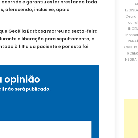
ocorrido e garantiu estar prestando toda
A
s, oferecendo, inclusive, apoio
LEGISL
Ceará
curra
INCÊ
 que Gecélia Barbosa morreu na sexta-feira
Mosso
 durante a liberação para sepultamento, o
PARA
tado à filha da paciente e por esta foi
CIVIL
PO
ROBE
NEGRA 
a opinião
il não será publicado.