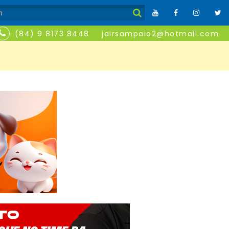
(84) 9 8173 8448
jairsampaio2@hotmail.com