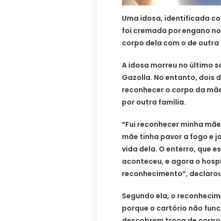
Uma idosa, identificada co
foi cremada por
engano no 
corpo dela com o de outra
A idosa morreu no último s
Gazolla. No entanto, dois d
reconhecer o corpo da mãe
por outra família.
“Fui reconhecer minha mãe 
mãe tinha pavor a fogo e j
vida dela. O enterro, que 
aconteceu, e agora o hospi
reconhecimento”, declarou
Segundo ela, o reconhecim
porque o cartório não func
descobrem troca de corpos