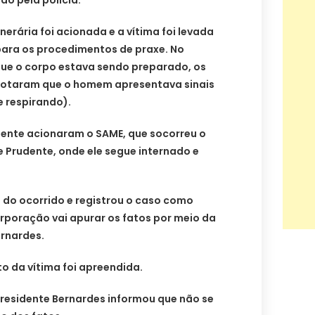
ado pela polícia.
erária foi acionada e a vítima foi levada
para os procedimentos de praxe. No
ue o corpo estava sendo preparado, os
 notaram que o homem apresentava sinais
e respirando).
ente acionaram o SAME, que socorreu o
 Prudente, onde ele segue internado e
da do ocorrido e registrou o caso como
rporação vai apurar os fatos por meio da
ernardes.
to da vítima foi apreendida.
Presidente Bernardes informou que não se