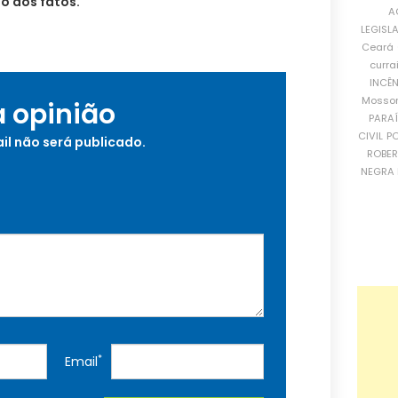
o dos fatos.
A
LEGISL
Ceará
curra
INCÊ
Mosso
a opinião
PARA
CIVIL
PO
il não será publicado.
ROBE
NEGRA 
*
Email