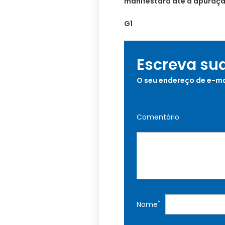
manifestará até a apuraçã
G1
Escreva su
O seu endereço de e-ma
Comentário
*
Nome