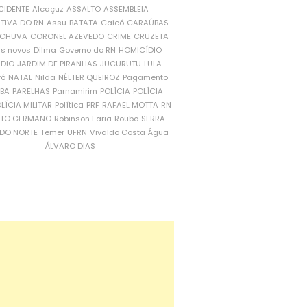
CIDENTE
Alcaçuz
ASSALTO
ASSEMBLEIA
ATIVA DO RN
Assu
BATATA
Caicó
CARAÚBAS
CHUVA
CORONEL AZEVEDO
CRIME
CRUZETA
is novos
Dilma
Governo do RN
HOMICÍDIO
NDIO
JARDIM DE PIRANHAS
JUCURUTU
LULA
ró
NATAL
Nilda
NÉLTER QUEIROZ
Pagamento
ÍBA
PARELHAS
Parnamirim
POLÍCIA
POLÍCIA
LÍCIA MILITAR
Política
PRF
RAFAEL MOTTA
RN
RTO GERMANO
Robinson Faria
Roubo
SERRA
DO NORTE
Temer
UFRN
Vivaldo Costa
Água
ÁLVARO DIAS