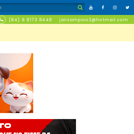
(84) 9 8173 8448
jairsampaio2@hotmail.com