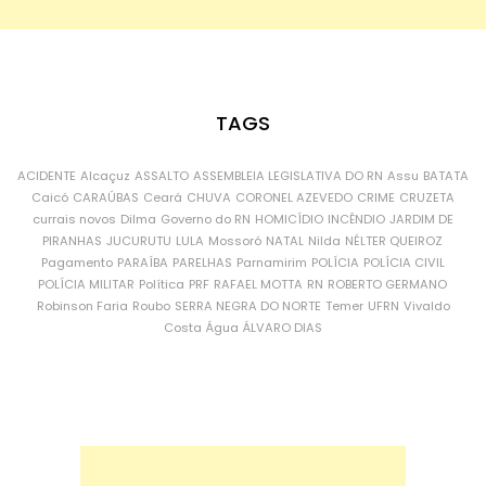
TAGS
ACIDENTE
Alcaçuz
ASSALTO
ASSEMBLEIA LEGISLATIVA DO RN
Assu
BATATA
Caicó
CARAÚBAS
Ceará
CHUVA
CORONEL AZEVEDO
CRIME
CRUZETA
currais novos
Dilma
Governo do RN
HOMICÍDIO
INCÊNDIO
JARDIM DE
PIRANHAS
JUCURUTU
LULA
Mossoró
NATAL
Nilda
NÉLTER QUEIROZ
Pagamento
PARAÍBA
PARELHAS
Parnamirim
POLÍCIA
POLÍCIA CIVIL
POLÍCIA MILITAR
Política
PRF
RAFAEL MOTTA
RN
ROBERTO GERMANO
Robinson Faria
Roubo
SERRA NEGRA DO NORTE
Temer
UFRN
Vivaldo
Costa
Água
ÁLVARO DIAS