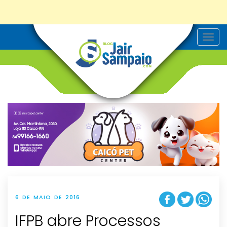
T
o
g
g
l
e
n
a
v
i
g
a
t
i
o
n
6 DE MAIO DE 2016
IFPB abre Processos