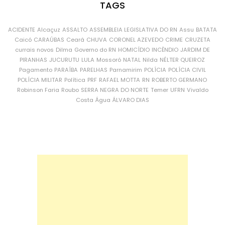
TAGS
ACIDENTE
Alcaçuz
ASSALTO
ASSEMBLEIA LEGISLATIVA DO RN
Assu
BATATA
Caicó
CARAÚBAS
Ceará
CHUVA
CORONEL AZEVEDO
CRIME
CRUZETA
currais novos
Dilma
Governo do RN
HOMICÍDIO
INCÊNDIO
JARDIM DE
PIRANHAS
JUCURUTU
LULA
Mossoró
NATAL
Nilda
NÉLTER QUEIROZ
Pagamento
PARAÍBA
PARELHAS
Parnamirim
POLÍCIA
POLÍCIA CIVIL
POLÍCIA MILITAR
Política
PRF
RAFAEL MOTTA
RN
ROBERTO GERMANO
Robinson Faria
Roubo
SERRA NEGRA DO NORTE
Temer
UFRN
Vivaldo
Costa
Água
ÁLVARO DIAS