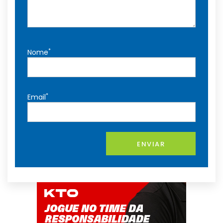
*
Nome
*
Email
ENVIAR