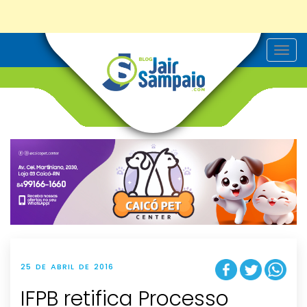
T
o
g
g
l
e
n
a
v
i
g
a
t
i
o
n
25 DE ABRIL DE 2016
IFPB retifica Processo